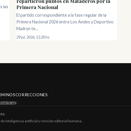
repartieron puntos en Mataderos por la
Primera Nacional
s las
El partido correspondiente a la fase regular de la
Primera Nacional 2026 entre Los Andes y Deportivo
Madryn te...
29 jul. 2026, 15:20 hs
RMINOS
CORRECCIONES
Company
.
os.
de inteligencia artificial y revisión editorial humana.