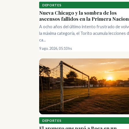
DEPORTES
Nueva Chicago y la sombra de los
ascensos fallidos en la Primera Nacion
A ocho años del último intento frustrado de volv
la máxima categoría, el Torito acumula lecciones 
ca...
9 ago. 2026, 05:10 hs
DEPORTES
El arquero que paró a Boca en un