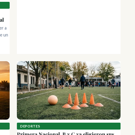
al
er a
de un
DEPORTES
Primera Nacional, B y C ya eligieron sus